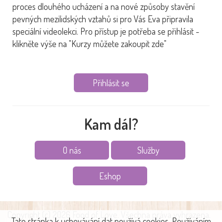
proces dlouhého ucházení a na nové způsoby stavění
pevných mezilidských vztahů si pro Vás Eva připravila
speciální videolekci. Pro přístup je potřeba se přihlásit -
klikněte výše na "Kurzy můžete zakoupit zde"
Přihlásit se
Kam dál?
O nás
Služby
Eshop
Copyright (c) 2026 Food of Love. Všechna práva vyhrazena.
Tato stránka k uchovávání dat používá cookies. Používáním